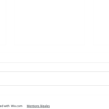
Christophe - bilan
Le c
professionnel
cord
reated with Wix.com
Mentions légales