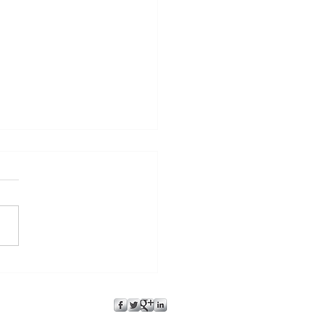
oaching m'a fourni des
es de rappel